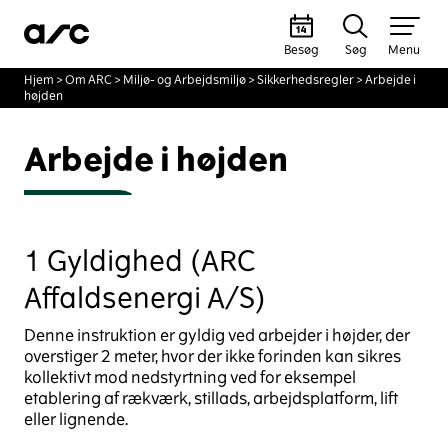
Besøg
Søg
Menu
Hjem
>
Om ARC
>
Miljø- og Arbejdsmiljø
>
Sikkerhedsregler
>
Arbejde i
højden
Arbejde i højden
1 Gyldighed (ARC
Affaldsenergi A/S)
Denne instruktion er gyldig ved arbejder i højder, der
overstiger 2 meter, hvor der ikke forinden kan sikres
kollektivt mod nedstyrtning ved for eksempel
etablering af rækværk, stillads, arbejdsplatform, lift
eller lignende.