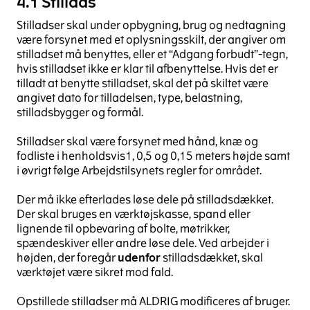
4.1 Stillads
Stilladser skal under opbygning, brug og nedtagning
være forsynet med et oplysningsskilt, der angiver om
stilladset må benyttes, eller et “Adgang forbudt”-tegn,
hvis stilladset ikke er klar til afbenyttelse. Hvis det er
tilladt at benytte stilladset, skal det på skiltet være
angivet dato for tilladelsen, type, belastning,
stilladsbygger og formål.
Stilladser skal være forsynet med hånd, knæ og
fodliste i henholdsvis1, 0,5 og 0,15 meters højde samt
i øvrigt følge Arbejdstilsynets regler for området.
Der må ikke efterlades løse dele på stilladsdækket.
Der skal bruges en værktøjskasse, spand eller
lignende til opbevaring af bolte, møtrikker,
spændeskiver eller andre løse dele. Ved arbejder i
højden, der foregår
udenfor
stilladsdækket, skal
værktøjet være sikret mod fald.
Opstillede stilladser må ALDRIG modificeres af bruger.