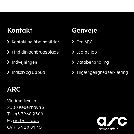
Kontakt
Genveje
Kontakt og åbningstider
Om ARC
Find din genbrugsplads
Ledige job
Indvejningen
Databehandling
Indkøb og Udbud
Tilgængelighedserklæring
ARC
Vindmøllevej 6
2300 København S
T:
+45 3268 9300
M:
arc@a-r-c.dk
CVR: 34 20 81 15