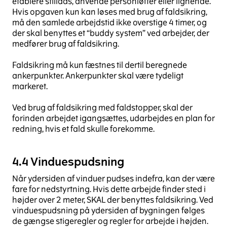
etablere stillads, anvende personløfter eller lignende.
Hvis opgaven kun kan løses med brug af faldsikring,
må den samlede arbejdstid ikke overstige 4 timer, og
der skal benyttes et “buddy system” ved arbejder, der
medfører brug af faldsikring.
Faldsikring må kun fæstnes til dertil beregnede
ankerpunkter. Ankerpunkter skal være tydeligt
markeret.
Ved brug af faldsikring med faldstopper, skal der
forinden arbejdet igangsættes, udarbejdes en plan for
redning, hvis et fald skulle forekomme.
4.4 Vinduespudsning
Når ydersiden af vinduer pudses indefra, kan der være
fare for nedstyrtning. Hvis dette arbejde finder sted i
højder over 2 meter, SKAL der benyttes faldsikring. Ved
vinduespudsning på ydersiden af bygningen følges
de gængse stigeregler og regler for arbejde i højden.