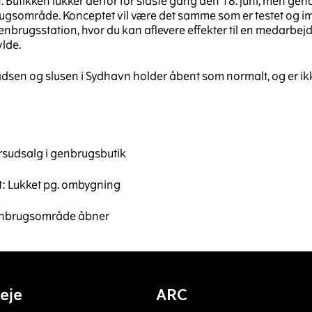
Butikken lukker derfor for sidste gang den 18. juni, men gen
gsområde. Konceptet vil være det samme som er testet og i
rugsstation, hvor du kan aflevere effekter til en medarbejde
lde.
sen og slusen i Sydhavn holder åbent som normalt, og er ikk
rsudsalg i genbrugsbutik
st: Lukket pg. ombygning
genbrugsområde åbner
eje
ARC