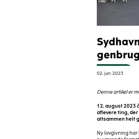
Sydhavn
genbru
02. jun. 2023
Denne artikel er 
12. august 2023 
aflevere ting, de
altsammen helt g
Ny lovgivning har 