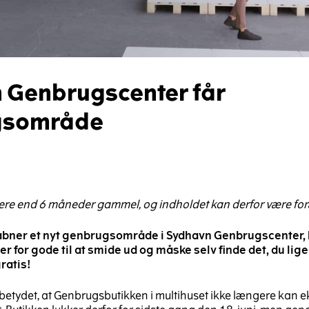
 Genbrugscenter får
gsområde
mere end 6 måneder gammel, og indholdet kan derfor være for
åbner et nyt genbrugsområde i Sydhavn Genbrugscenter, 
r er for gode til at smide ud og måske selv finde det, du li
ratis!
betydet, at Genbrugsbutikken i multihuset ikke længere kan eks