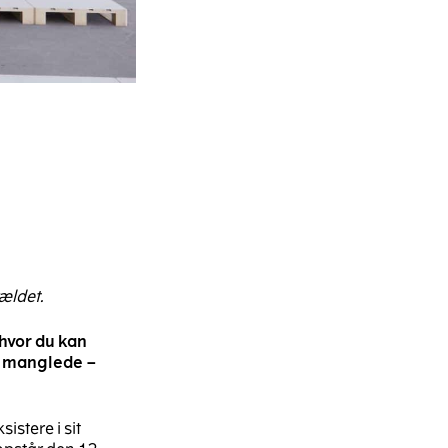
ældet.
hvor du kan
ge manglede –
istere i sit