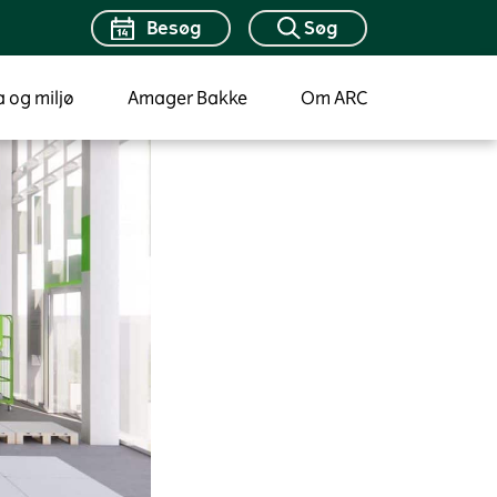
Besøg
Søg
a og miljø
Amager Bakke
Om ARC