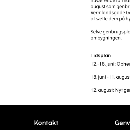
nuværende format. 
august som genbru
Vermlandsgade Genb
at sætte dem på hy
Selve genbrugsplad
ombygningen.
Tidsplan
12.-18. juni: Ophø
18. juni -11. augu
12. august: Nyt 
Kontakt
Genv