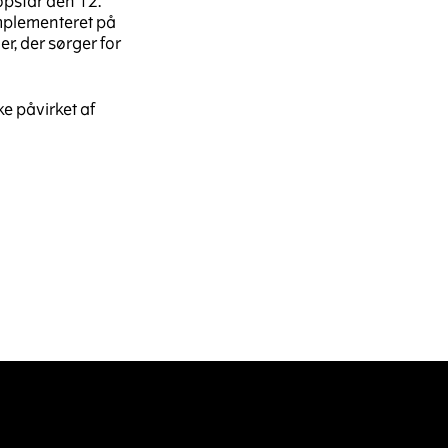
opstår den 12.
mplementeret på
r, der sørger for
e påvirket af