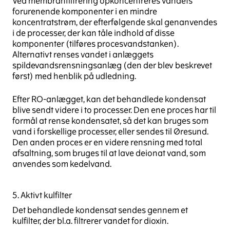
Ved membranfiltrering opkoncentreres vandets
forurenende komponenter i en mindre
koncentratstrøm, der efterfølgende skal genanvendes
i de processer, der kan tåle indhold af disse
komponenter (tilføres procesvandstanken).
Alternativt renses vandet i anlæggets
spildevandsrensningsanlæg (den der blev beskrevet
først) med henblik på udledning.
Efter RO-anlægget, kan det behandlede kondensat
blive sendt videre i to processer. Den ene proces har til
formål at rense kondensatet, så det kan bruges som
vand i forskellige processer, eller sendes til Øresund.
Den anden proces er en videre rensning med total
afsaltning, som bruges til at lave deionat vand, som
anvendes som kedelvand.
5. Aktivt kulfilter
Det behandlede kondensat sendes gennem et
kulfilter, der bl.a. filtrerer vandet for dioxin.