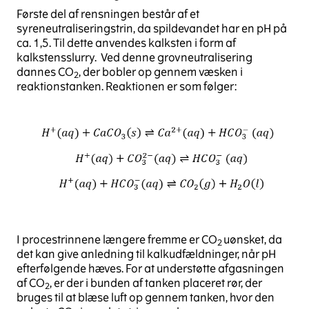
Første del af rensningen består af et
syreneutraliseringstrin, da spildevandet har en pH på
ca. 1,5. Til dette anvendes kalksten i form af
kalkstensslurry. Ved denne grovneutralisering
dannes CO
, der bobler op gennem væsken i
2
reaktionstanken. Reaktionen er som følger:
I procestrinnene længere fremme er CO
uønsket, da
2
det kan give anledning til kalkudfældninger, når pH
efterfølgende hæves. For at understøtte afgasningen
af CO
, er der i bunden af tanken placeret rør, der
2
bruges til at blæse luft op gennem tanken, hvor den