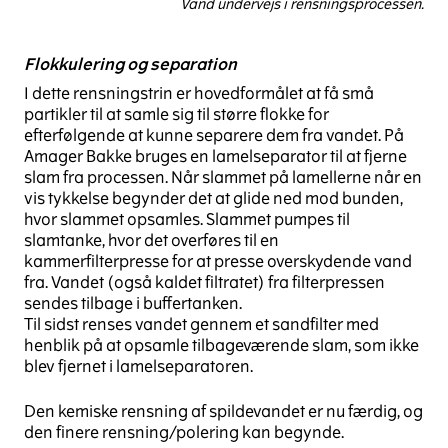
Vand undervejs i rensningsprocessen.
Flokkulering og separation
I dette rensningstrin er hovedformålet at få små
partikler til at samle sig til større flokke for
efterfølgende at kunne separere dem fra vandet. På
Amager Bakke bruges en lamelseparator til at fjerne
slam fra processen. Når slammet på lamellerne når en
vis tykkelse begynder det at glide ned mod bunden,
hvor slammet opsamles. Slammet pumpes til
slamtanke, hvor det overføres til en
kammerfilterpresse for at presse overskydende vand
fra. Vandet (også kaldet filtratet) fra filterpressen
sendes tilbage i buffertanken.
Til sidst renses vandet gennem et sandfilter med
henblik på at opsamle tilbageværende slam, som ikke
blev fjernet i lamelseparatoren.
Den kemiske rensning af spildevandet er nu færdig, og
den finere rensning/polering kan begynde.