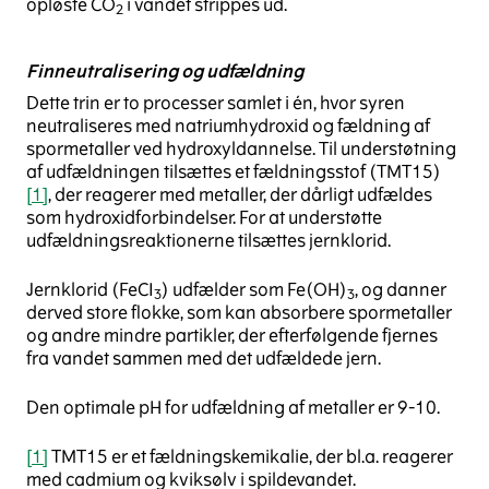
opløste CO
i vandet strippes ud.
2
Finneutralisering og udfældning
Dette trin er to processer samlet i én, hvor syren
neutraliseres med natriumhydroxid og fældning af
spormetaller ved hydroxyldannelse. Til understøtning
af udfældningen tilsættes et fældningsstof (TMT15)
[1]
, der reagerer med metaller, der dårligt udfældes
som hydroxidforbindelser. For at understøtte
udfældningsreaktionerne tilsættes jernklorid.
Jernklorid (FeCI
) udfælder som Fe(OH)
, og danner
3
3
derved store flokke, som kan absorbere spormetaller
og andre mindre partikler, der efterfølgende fjernes
fra vandet sammen med det udfældede jern.
Den optimale pH for udfældning af metaller er 9-10.
[1]
TMT15 er et fældningskemikalie, der bl.a. reagerer
med cadmium og kviksølv i spildevandet.