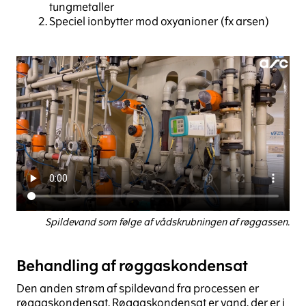
tungmetaller
Speciel ionbytter mod oxyanioner (fx arsen)
Spildevand som følge af vådskrubningen af røggassen.
Behandling af røggaskondensat
Den anden strøm af spildevand fra processen er
røggaskondensat. Røggaskondensat er vand, der er i