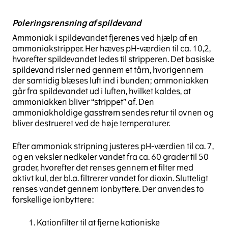
Poleringsrensning af spildevand
Ammoniak i spildevandet fjerenes ved hjælp af en
ammoniakstripper. Her hæves pH-værdien til ca. 10,2,
hvorefter spildevandet ledes til stripperen. Det basiske
spildevand risler ned gennem et tårn, hvorigennem
der samtidig blæses luft ind i bunden; ammoniakken
går fra spildevandet ud i luften, hvilket kaldes, at
ammoniakken bliver “strippet” af. Den
ammoniakholdige gasstrøm sendes retur til ovnen og
bliver destrueret ved de høje temperaturer.
Efter ammoniak stripning justeres pH-værdien til ca. 7,
og en veksler nedkøler vandet fra ca. 60 grader til 50
grader, hvorefter det renses gennem et filter med
aktivt kul, der bl.a. filtrerer vandet for dioxin. Slutteligt
renses vandet gennem ionbyttere. Der anvendes to
forskellige ionbyttere:
Kationfilter til at fjerne kationiske