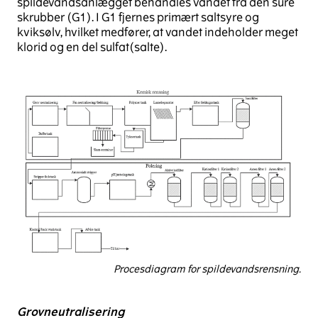
spildevandsanlægget behandles vandet fra den sure
skrubber (G1). I G1 fjernes primært saltsyre og
kviksølv, hvilket medfører, at vandet indeholder meget
klorid og en del sulfat(salte).
Procesdiagram for spildevandsrensning.
Grovneutralisering