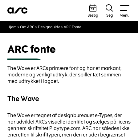
Besøg
Søg
Menu
Hjem
>
Om ARC
>
Designguide
>
ARC Fonte
ARC fonte
The Wave er ARCs primære font og har et markant,
moderne og venligt udtryk, der spiller tæt sammen
med udtrykket i logoet.
The Wave
The Wave er tegnet af designbureauet e-Types, der
har udviklet ARCs visuelle identitet og sælges på licens
gennem skriftsitet Playtype.com. ARC har således ikke
eneretten til skrifttypen, men den er ude i begrænset