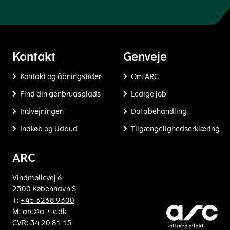
Kontakt
Genveje
Kontakt og åbningstider
Om ARC
Find din genbrugsplads
Ledige job
Indvejningen
Databehandling
Indkøb og Udbud
Tilgængelighedserklæring
ARC
Vindmøllevej 6
2300 København S
T:
+45 3268 9300
M:
arc@a-r-c.dk
CVR: 34 20 81 15