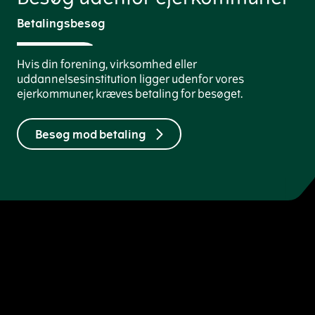
Betalingsbesøg
Hvis din forening, virksomhed eller
uddannelsesinstitution ligger udenfor vores
ejerkommuner, kræves betaling for besøget.
Besøg mod betaling
Kontakt
Genveje
Kontakt og åbningstider
Om ARC
Find din genbrugsplads
Ledige job