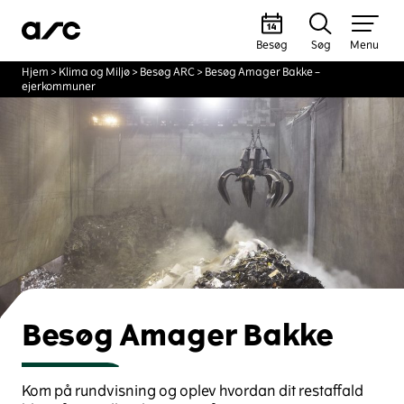
Besøg
Søg
Menu
Hjem
>
Klima og Miljø
>
Besøg ARC
>
Besøg Amager Bakke –
ejerkommuner
Besøg Amager Bakke
Kom på rundvisning og oplev hvordan dit restaffald