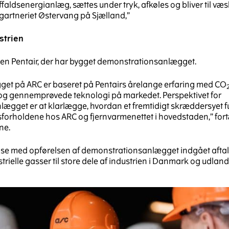
faldsenergianlæg, sættes under tryk, afkøles og bliver til væsk
gartneriet Østervang på Sjælland,”
strien
en Pentair, der har bygget demonstrationsanlægget.
get på ARC er baseret på Pentairs årelange erfaring med CO
g gennemprøvede teknologi på markedet. Perspektivet for
ægget er at klarlægge, hvordan et fremtidigt skræddersyet 
tsforholdene hos ARC og fjernvarmenettet i hovedstaden,” fort
ne.
else med opførelsen af demonstrationsanlægget indgået aft
rielle gasser til store dele af industrien i Danmark og udland