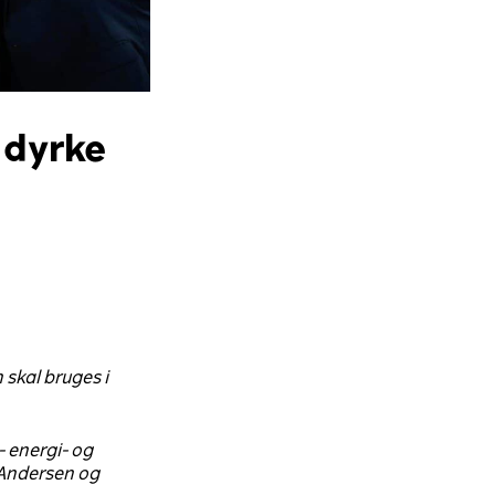
t dyrke
 skal bruges i
- energi- og
 Andersen og