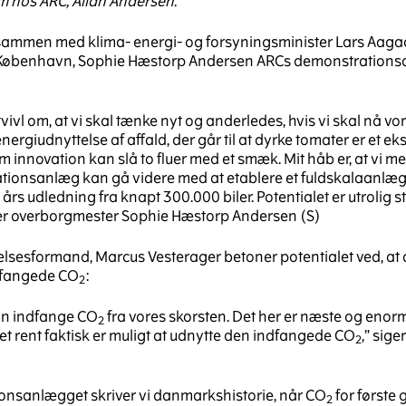
 hos ARC, Allan Andersen
.
 sammen med klima- energi- og forsyningsminister Lars Aaga
 København, Sophie Hæstorp Andersen ARCs demonstrationsa
vivl om, at vi skal tænke nyt og anderledes, hvis vi skal nå vo
energiudnyttelse af affald, der går til at dyrke tomater er et e
 innovation kan slå to fluer med et smæk. Mit håb er, at vi me
tionsanlæg kan gå videre med at etablere et fuldskalaanlæg
 års udledning fra knapt 300.000 biler. Potentialet er utrolig st
ger overborgmester Sophie Hæstorp Andersen (S)
sesformand, Marcus Vesterager betoner potentialet ved, at d
dfangede CO
:
2
 kan indfange CO
fra vores skorsten. Det her er næste og enormt
2
 det rent faktisk er muligt at udnytte den indfangede CO
,” sige
2
nsanlægget skriver vi danmarkshistorie, når CO
for første
2