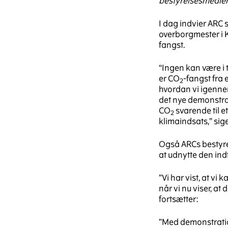
bestyrelsesmedlem
I dag indvier ARC
overborgmester i
fangst.
“Ingen kan være i t
er CO
-fangst fra 
2
hvordan vi igennem
det nye demonstra
CO
svarende til et
2
klimaindsats,” si
Også ARCs bestyrel
at udnytte den in
”Vi har vist, at vi
når vi nu viser, at
fortsætter:
”Med demonstratio