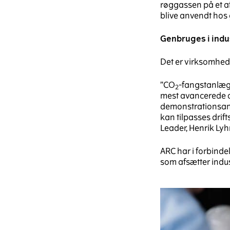
røggassen på et af
blive anvendt hos 
Genbruges i indu
Det er virksomhed
”CO
-fangstanlæg
2
mest avancerede o
demonstrationsanl
kan tilpasses drif
Leader, Henrik Lyh
ARC har i forbind
som afsætter indust