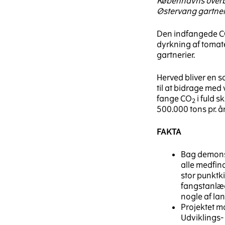
Københavns overb
Østervang gartne
Den indfangede 
dyrkning af tomat
gartnerier.
Herved bliver en
til at bidrage med
fange CO
i fuld s
2
500.000 tons pr. år
FAKTA
Bag demonst
alle medfin
stor punktki
fangstanlæg
nogle af la
Projektet m
Udviklings-