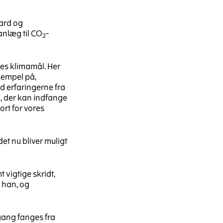
ard og
nlæg til CO
-
2
res klimamål. Her
ksempel på,
d erfaringerne fra
, der kan indfange
ort for vores
et nu bliver muligt
 vigtige skridt,
r han, og
 gang fanges fra