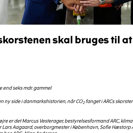
skorstenen skal bruges til a
e end seks mdr. gammel
 en ny side i danmarkshistorien, når CO
fanget i ARCs skorsten
2
jre er det Marcus Vesterager, bestyrelsesformand ARC, klima
r Lars Aagaard, overborgmester i København, Sofie Hæstorp