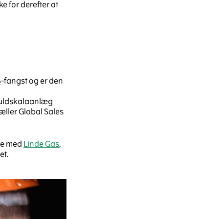
e for derefter at
-fangst og er den
2
fuldskalaanlæg
æller Global Sales
ale med
Linde Gas
,
et.