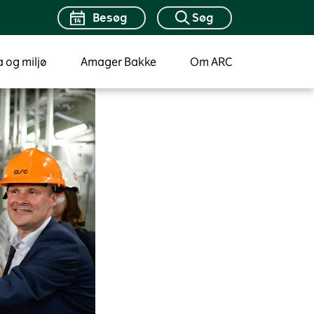
Besøg
Søg
a og miljø
Amager Bakke
Om ARC