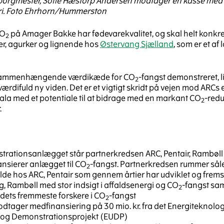
orgmester, Sofie Hæstorp Andersen modtager en kasse med 
ri. Foto Ehrhorn/Hummerston
CO
på Amager Bakke har fødevarekvalitet, og skal helt konkret
2
er, agurker og lignende hos
Østervang Sjælland
, som er et af
 sammenhængende værdikæde for CO
-fangst demonstreret, 
2
 værdifuld ny viden. Det er et vigtigt skridt på vejen mod ARC
kala med et potentiale til at bidrage med en markant CO
-redu
2
.
rationsanlægget står partnerkredsen ARC, Pentair, Rambøll
ansierer anlægget til CO
-fangst. Partnerkredsen rummer så
2
lde hos ARC, Pentair som gennem årtier har udviklet og fremst
, Rambøll med stor indsigt i affaldsenergi og CO
-fangst sa
2
ndets fremmeste forskere i CO
-fangst
2
odtager medfinansiering på 30 mio. kr. fra det Energiteknolo
 og Demonstrationsprojekt (EUDP)