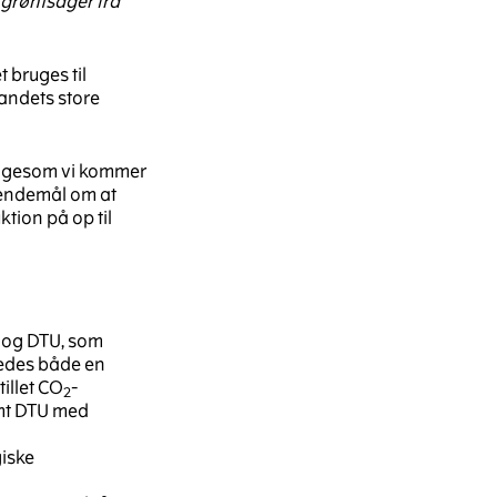
grøntsager fra
 bruges til
 landets store
ligesom vi kommer
s endemål om at
ktion på op til
 og DTU, som
ledes både en
illet CO
-
2
mt DTU med
giske